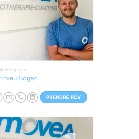
hysiothérapeute trilingue spécialisé
ans le sport et la posturologie,
otamment avec le concept EAD.
depte dans le traitement et la prise
n charge de joueurs de hockey.
iothérapeute
tthieu Bogen
PRENDRE RDV