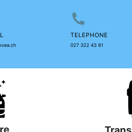
L
TELEPHONE
vea.ch
027 322 43 81
ure
Trans