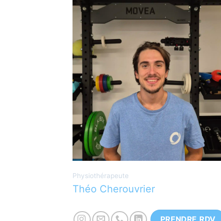
Physiothérapeute diplomé à la Haute
école Léonard de Vinci, option
lombalgie. Passionné de sport et de
montagne. Toujours à la recherche du
traitement le plus adapté pour ses
patients.
Physiothérapeute
Théo Cherouvrier
PRENDRE RDV