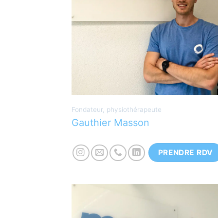
Physiothérapeute spécialisé en
orthopédie, traumatologie et sport.
Poursuit actuellement un cursus en
ostéopathie ainsi que des formations
continues.
Fondateur, physiothérapeute
Gauthier Masson
PRENDRE RDV