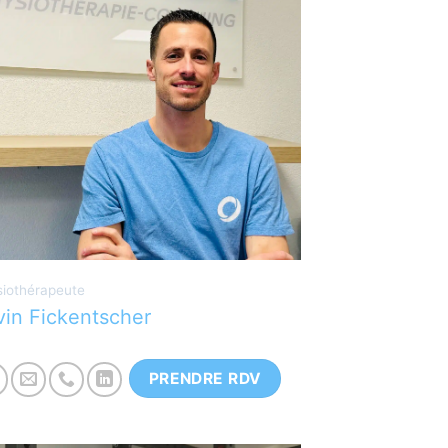
hysiothérapeute diplomé à la HES-SO
alais. Ancien joueur de football
rofessionnel au FC Sion, en tant que
ardien. Reconverti dans la physio du
port.
iothérapeute
vin Fickentscher
PRENDRE RDV