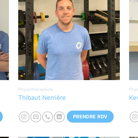
Physiothérapeute diplomé à la Haute
P
Ecole de la province de Liège. Licence
V
ts
STAPS en entrainement et expérience
p
internationale en tant que coach,
g
diplôme UEFA B.
s
Physiothérapeute
Phys
Thibaut Nerrière
Ke
PRENDRE RDV