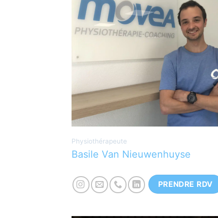
Physiothérapeute diplomé à l’ULB,
secteur orthopédie et traumatologie.
Motivé par la recherche de traitemen
en adéquation avec les objectifs des
patients.
Physiothérapeute
Basile Van Nieuwenhuyse
PRENDRE RDV