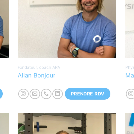
P
d
Coach spécialisé dans les activités
n
physiques adaptées (APA), la course à
A
pied et le conditionnement général.
e
Fondateur, coach APA
Phys
Allan Bonjour
Ma
PRENDRE RDV