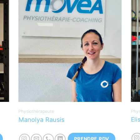
Physiothérapeute diplomé à la Haute
P
école Léonard de Vinci, option
p
lombalgie. Passionné de sport et de
l
montagne. Toujours à la recherche du
d
traitement le plus adapté pour ses
e
patients.
Physiothérapeute
Phys
Eli
Manolya Rausis
PRENDRE RDV