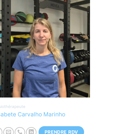
hysiothérapeute spécialisée en pelvi-
érinéologie. Elle pratique également
a thérapie dermato-fonctionnellle et le
rainage. En coaching, Elisabete est
xperte en pilates.
iothérapeute
sabete Carvalho Marinho
PRENDRE RDV