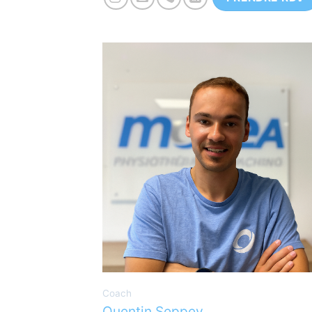
Coach spécialisé dans la course à
pied, le vélo et le triathlon.
Coach
Quentin Seppey