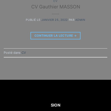
CV
CV Gauthier MASSON
PUBLIÉ LE
JANVIER 25, 2022
PAR
ADMIN
CONTINUER LA LECTURE
→
Posté dans
CV
SION