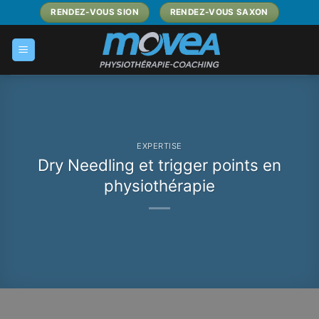
Passer
RENDEZ-VOUS SION
RENDEZ-VOUS SAXON
au
contenu
EXPERTISE
Dry Needling et trigger points en
physiothérapie