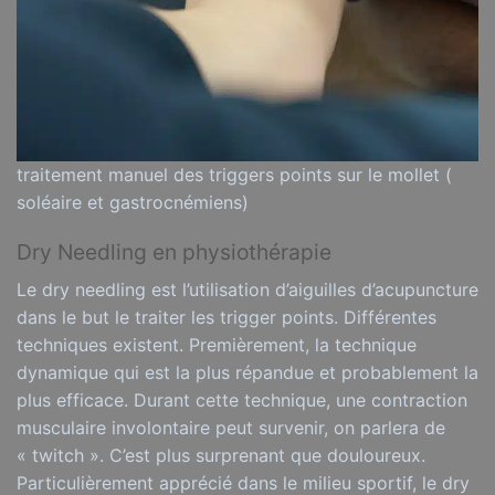
traitement manuel des triggers points sur le mollet (
soléaire et gastrocnémiens)
Dry Needling en physiothérapie
Le dry needling est l’utilisation d’aiguilles d’acupuncture
dans le but le traiter les trigger points. Différentes
techniques existent. Premièrement, la technique
dynamique qui est la plus répandue et probablement la
plus efficace. Durant cette technique, une contraction
musculaire involontaire peut survenir, on parlera de
« twitch ». C’est plus surprenant que douloureux.
Particulièrement apprécié dans le milieu sportif, le dry