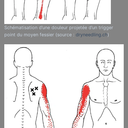
Schématisation d’une douleur projetée d’un trigger
point du moyen fessier (source :
dryneedling.ch
)