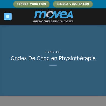
Passer
RENDEZ-VOUS SION
RENDEZ-VOUS SAXON
au
contenu
EXPERTISE
Ondes De Choc en Physiothérapie