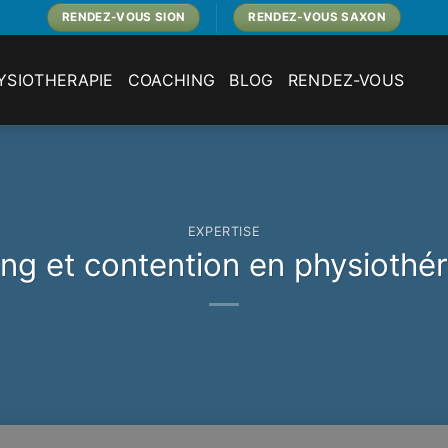
RENDEZ-VOUS SION
RENDEZ-VOUS SAXON
YSIOTHERAPIE
COACHING
BLOG
RENDEZ-VOUS
EXPERTISE
ng et contention en physiothé