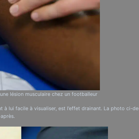
 une lésion musculaire chez un footballeur
t à lui facile à visualiser, est l’effet drainant. La photo ci
-après.