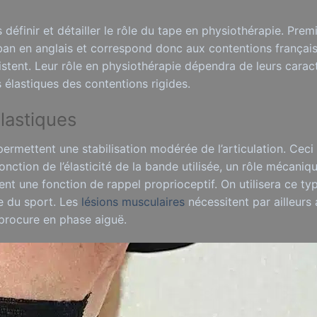
s définir et détailler le rôle du tape en physiothérapie. Pre
ruban en anglais et correspond donc aux contentions français
istent. Leur rôle en physiothérapie dépendra de leurs carac
 élastiques des contentions rigides.
lastiques
permettent une stabilisation modérée de l’articulation. Cec
nction de l’élasticité de la bande utilisée, un rôle mécaniq
ent une fonction de rappel proprioceptif. On utilisera ce ty
se du sport. Les
lésions musculaires
nécessitent par ailleurs
 procure en phase aiguë.